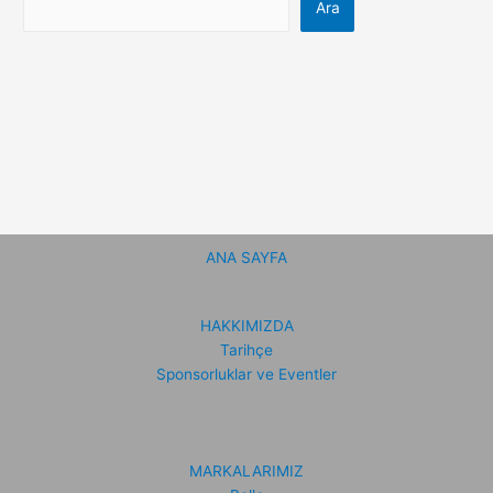
Ara
ANA SAYFA
HAKKIMIZDA
Tarihçe
Sponsorluklar ve Eventler
MARKALARIMIZ