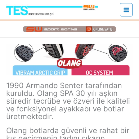
İçeriğe
atla
1990 Armando Senter tarafından
kuruldu. Olang SPA 30 yılı aşkın
süredir tecrübe ve özveri ile kaliteli
ve fonksiyonel ayakkabı ve botlar
üretmektedir.
Olang botlarda güvenli ve rahat bir
kış geçirmenin tadını çıkarın.