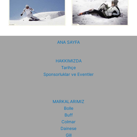
ANA SAYFA
HAKKIMIZDA
Tarihçe
Sponsorluklar ve Eventler
MARKALARIMIZ
Bolle
Buff
Colmar
Dainese
Gill