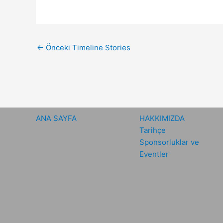
←
Önceki Timeline Stories
ANA SAYFA
HAKKIMIZDA
Tarihçe
Sponsorluklar ve
Eventler