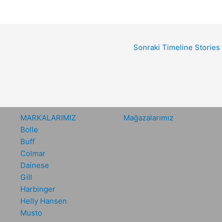
Sonraki Timeline Stories
MARKALARIMIZ
Mağazalarımız
Bolle
Buff
Colmar
Dainese
Gill
Harbinger
Helly Hansen
Musto