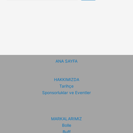
ANA SAYFA
HAKKIMIZDA
Tarihçe
Sponsorluklar ve Eventler
MARKALARIMIZ
Bolle
Buff