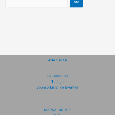
Ara
ANA SAYFA
HAKKIMIZDA
Tarihçe
Sponsorluklar ve Eventler
MARKALARIMIZ