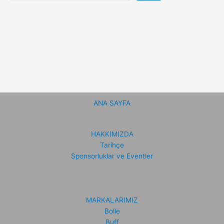
ANA SAYFA
HAKKIMIZDA
Tarihçe
Sponsorluklar ve Eventler
MARKALARIMIZ
Bolle
Buff