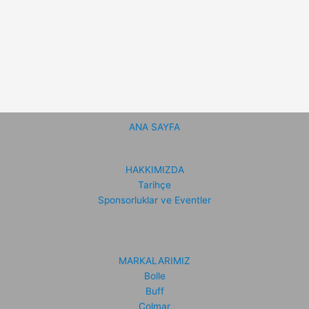
ANA SAYFA
HAKKIMIZDA
Tarihçe
Sponsorluklar ve Eventler
MARKALARIMIZ
Bolle
Buff
Colmar