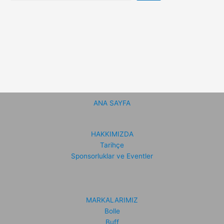
ANA SAYFA
HAKKIMIZDA
Tarihçe
Sponsorluklar ve Eventler
MARKALARIMIZ
Bolle
Buff